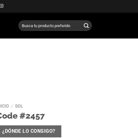
Buscar
por:
NICIO
/
SOL
Code #2457
¿DÓNDE LO CONSIGO?