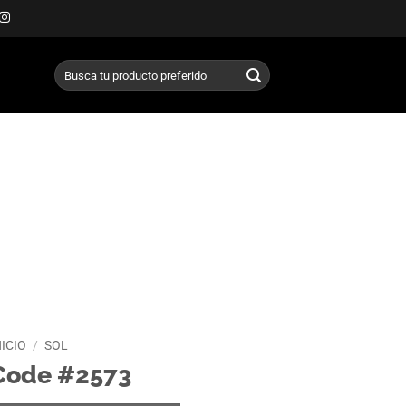
Buscar
por:
NICIO
/
SOL
Code #2573