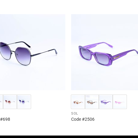
S
SOL
 #698
Code #2506