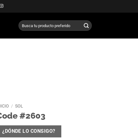
Buscar
por:
NICIO
/
SOL
Code #2603
¿DÓNDE LO CONSIGO?