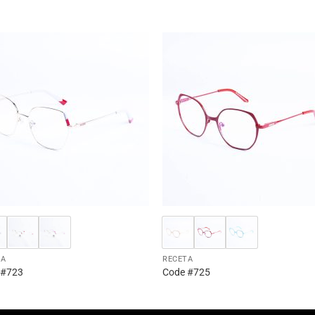
S
TA
RECETA
 #723
Code #725