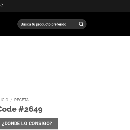
Buscar
por:
NICIO
/
RECETA
Code #2649
¿DÓNDE LO CONSIGO?